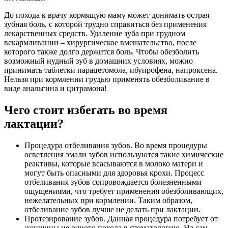
До похода к врачу кормящую маму может донимать острая
зубная боль, с которой трудно справиться без применения
лекарственных средств. Удаление зуба при грудном
вскармливании – хирургическое вмешательство, после
которого также долго держится боль. Чтобы обезболить
возможный нудный зуб в домашних условиях, можно
принимать таблетки парацетомола, ибупрофена, напроксена.
Нельзя при кормлении грудью применять обезболивание в
виде анальгина и цитрамона!
Чего стоит избегать во время
лактации?
Процедура отбеливания зубов. Во время процедуры
осветления эмали зубов используются такие химические
реактивы, которые всасываются в молоко матери и
могут быть опасными для здоровья крохи. Процесс
отбеливания зубов сопровождается болезненными
ощущениями, что требует применения обезболивающих,
нежелательных при кормлении. Таким образом,
отбеливание зубов лучше не делать при лактации.
Протезирование зубов. Данная процедура потребует от
женщины не одного похода в стоматологию. На сам