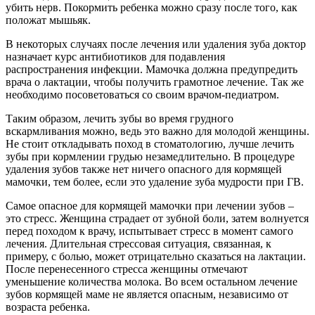
убить нерв. Покормить ребенка можно сразу после того, как
положат мышьяк.
В некоторых случаях после лечения или удаления зуба доктор
назначает курс антибиотиков для подавления
распространения инфекции. Мамочка должна предупредить
врача о лактации, чтобы получить грамотное лечение. Так же
необходимо посоветоваться со своим врачом-педиатром.
Таким образом, лечить зубы во время грудного
вскармливания можно, ведь это важно для молодой женщины.
Не стоит откладывать поход в стоматологию, лучше лечить
зубы при кормлении грудью незамедлительно. В процедуре
удаления зубов также нет ничего опасного для кормящей
мамочки, тем более, если это удаление зуба мудрости при ГВ.
Самое опасное для кормящей мамочки при лечении зубов –
это стресс. Женщина страдает от зубной боли, затем волнуется
перед походом к врачу, испытывает стресс в момент самого
лечения. Длительная стрессовая ситуация, связанная, к
примеру, с болью, может отрицательно сказаться на лактации.
После перенесенного стресса женщины отмечают
уменьшение количества молока. Во всем остальном лечение
зубов кормящей маме не является опасным, независимо от
возраста ребенка.