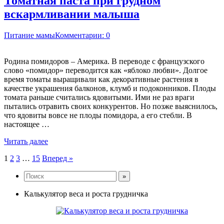
Томатная паста при грудном
вскармливании малыша
Питание мамы
Комментарии: 0
Родина помидоров – Америка. В переводе с французского
слово «помидор» переводится как «яблоко любви». Долгое
время томаты выращивали как декоративные растения в
качестве украшения балконов, клумб и подоконников. Плоды
томата раньше считались ядовитыми. Ими не раз враги
пытались отравить своих конкурентов. Но позже выяснилось,
что ядовиты вовсе не плоды помидора, а его стебли. В
настоящее …
Читать далее
Пагинация
1
2
3
…
15
Вперед »
записей
Калькулятор веса и роста грудничка