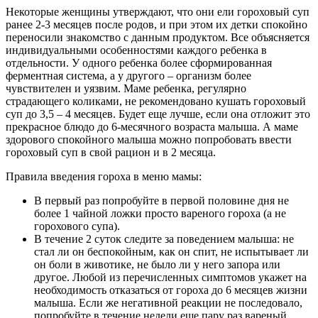
Некоторые женщины утверждают, что они ели гороховый суп
ранее 2-3 месяцев после родов, и при этом их детки спокойно
переносили знакомство с данным продуктом. Все объясняется
индивидуальными особенностями каждого ребенка в
отдельности. У одного ребенка более сформированная
ферментная система, а у другого – организм более
чувствителен и уязвим. Маме ребенка, регулярно
страдающего коликами, не рекомендовано кушать гороховый
суп до 3,5 – 4 месяцев. Будет еще лучше, если она отложит это
прекрасное блюдо до 6-месячного возраста малыша. А маме
здорового спокойного малыша можно попробовать ввести
гороховый суп в свой рацион и в 2 месяца.
Правила введения гороха в меню мамы:
В первый раз попробуйте в первой половине дня не
более 1 чайной ложки просто вареного гороха (а не
горохового супа).
В течение 2 суток следите за поведением малыша: не
стал ли он беспокойным, как он спит, не испытывает ли
он боли в животике, не было ли у него запора или
другое. Любой из перечисленных симптомов укажет на
необходимость отказаться от гороха до 6 месяцев жизни
малыша. Если же негативной реакции не последовало,
попробуйте в течение недели еще пару раз вареный